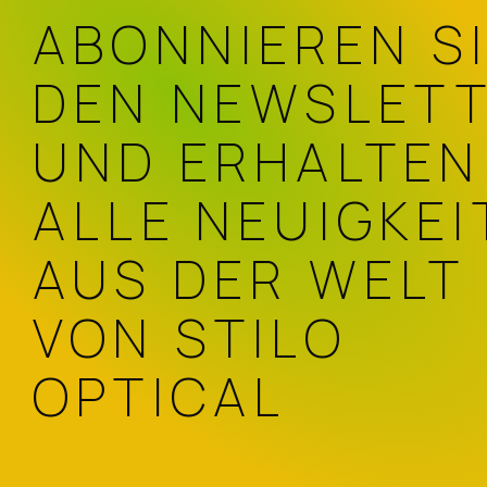
ABONNIEREN S
DEN NEWSLET
UND ERHALTEN
ALLE NEUIGKEI
AUS DER WELT
VON STILO
OPTICAL