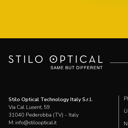
P
Stilo Optical Technology Italy S.r.l.
Via Cal Lusent, 59
Ü
31040 Pederobba (TV) - Italy
M:
info@stilooptical.it
N