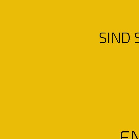
SIND 
E