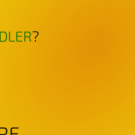
DLER
?
RE