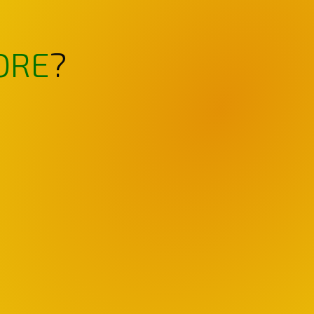
ORE
?