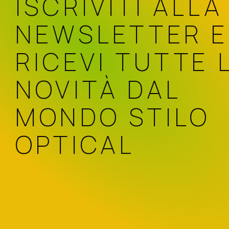
ISCRIVITI ALLA
NEWSLETTER E
RICEVI TUTTE 
NOVITÀ DAL
MONDO STILO
OPTICAL