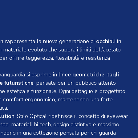
on
rappresenta la nuova generazione di
occhiali in
n materiale evoluto che supera i limiti dell’acetato
per offrire leggerezza, flessibilità e resistenza
avanguardia si esprime in
linee geometriche
,
tagli
e futuristiche
, pensate per un pubblico attento
one estetica e funzionale. Ogni dettaglio è progettato
re
comfort ergonomico
, mantenendo una forte
tica.
lution
, Stilo Optical ridefinisce il concetto di eyewear
o: materiali hi-tech, design distintivo e massimo
ondono in una collezione pensata per chi guarda