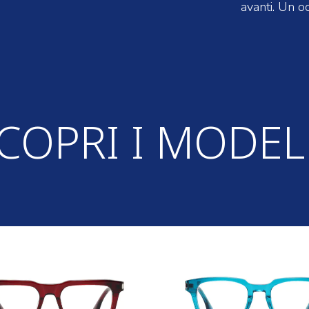
avanti. Un oc
COPRI I MODEL