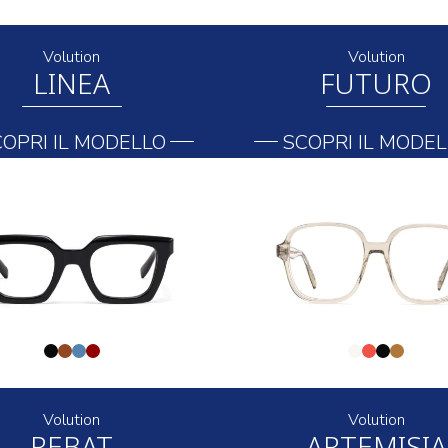
Volution
Volution
LINEA
FUTURO
OPRI IL MODELLO
SCOPRI IL MODE
Volution
Volution
REBAT
ARTEMISIA