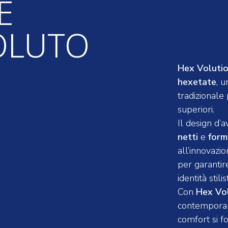
E
OLUTO
Hex Voluti
hexetate
, u
tradizionale 
superiori.
Il design d’
netti
e
form
all’innovazi
per garanti
identità stilis
Con
Hex Vo
contemporane
comfort si f